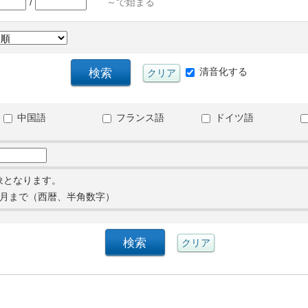
/
～で始まる
清音化する
中国語
フランス語
ドイツ語
象となります。
月まで（西暦、半角数字）