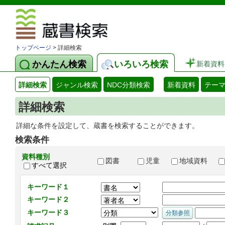
図書館 蔵
トップページ
> 詳細検索
かんたん検索
いろいろ検索
新着資料
詳細検索
ジャンル検索
NDC分類検索
新着資料
テー
詳細検索
詳細な条件を設定して、蔵書を検索することができます。
検索条件
資料種別
図書
児童
地域資料
すべて選択
キーワード１
キーワード２
キーワード３