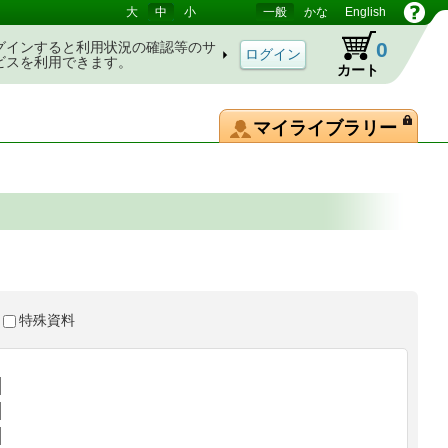
大
中
小
一般
かな
English
0
グインすると利用状況の確認等のサ
ビスを利用できます。
カート
マイライブラリー
特殊資料