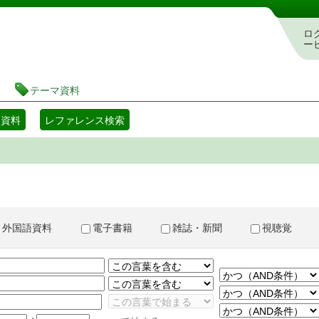
書検索・予約システム
ロ
ー
テーマ資料
マ資料
レファレンス検索
外国語資料
電子書籍
雑誌・新聞
視聴覚