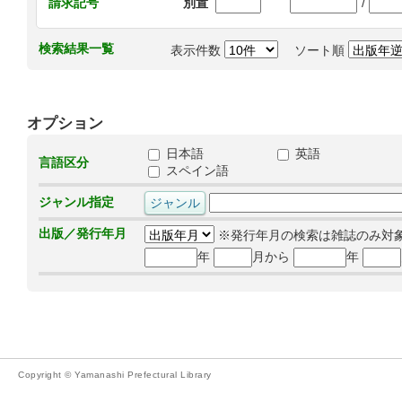
/
請求記号
別置
検索結果一覧
表示件数
ソート順
オプション
日本語
英語
言語区分
スペイン語
ジャンル指定
出版／発行年月
※発行年月の検索は雑誌のみ対
年
月から
年
Copyright © Yamanashi Prefectural Library