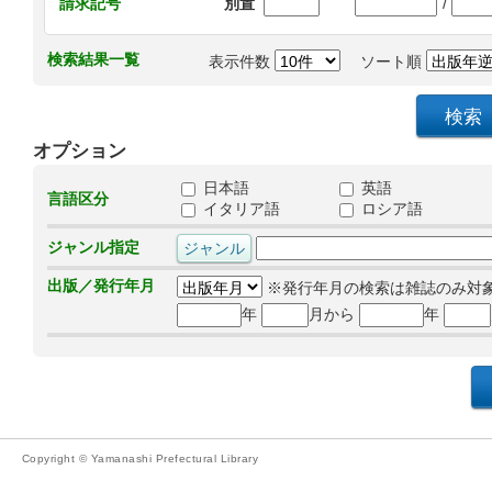
/
請求記号
別置
検索結果一覧
表示件数
ソート順
オプション
日本語
英語
言語区分
イタリア語
ロシア語
ジャンル指定
出版／発行年月
※発行年月の検索は雑誌のみ対
年
月から
年
Copyright © Yamanashi Prefectural Library