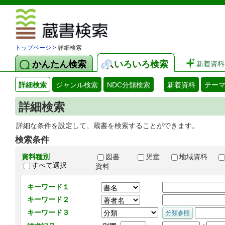
図書館 蔵
トップページ
> 詳細検索
かんたん検索
いろいろ検索
新着資料
詳細検索
ジャンル検索
NDC分類検索
新着資料
テー
詳細検索
詳細な条件を設定して、蔵書を検索することができます。
検索条件
資料種別
図書
児童
地域資料
すべて選択
資料
キーワード１
キーワード２
キーワード３