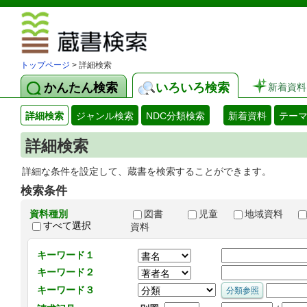
図書館 蔵
トップページ
> 詳細検索
かんたん検索
いろいろ検索
新着資料
詳細検索
ジャンル検索
NDC分類検索
新着資料
テー
詳細検索
詳細な条件を設定して、蔵書を検索することができます。
検索条件
資料種別
図書
児童
地域資料
すべて選択
資料
キーワード１
キーワード２
キーワード３