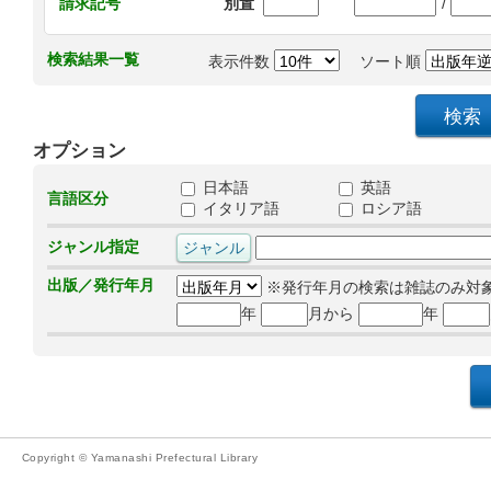
/
請求記号
別置
検索結果一覧
表示件数
ソート順
オプション
日本語
英語
言語区分
イタリア語
ロシア語
ジャンル指定
出版／発行年月
※発行年月の検索は雑誌のみ対
年
月から
年
Copyright © Yamanashi Prefectural Library