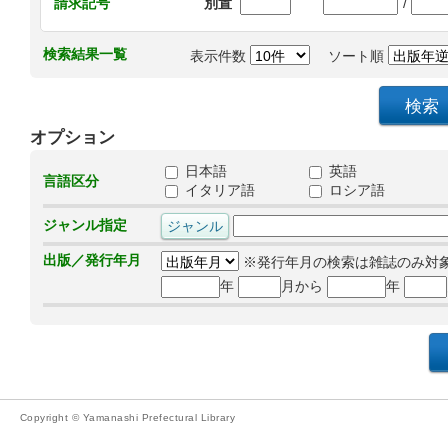
/
請求記号
別置
検索結果一覧
表示件数
ソート順
オプション
日本語
英語
言語区分
イタリア語
ロシア語
ジャンル指定
出版／発行年月
※発行年月の検索は雑誌のみ対
年
月から
年
Copyright © Yamanashi Prefectural Library