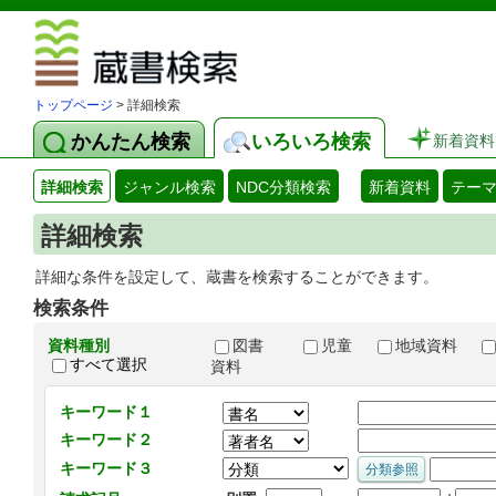
図書館 蔵
トップページ
> 詳細検索
かんたん検索
いろいろ検索
新着資料
詳細検索
ジャンル検索
NDC分類検索
新着資料
テー
詳細検索
詳細な条件を設定して、蔵書を検索することができます。
検索条件
資料種別
図書
児童
地域資料
すべて選択
資料
キーワード１
キーワード２
キーワード３