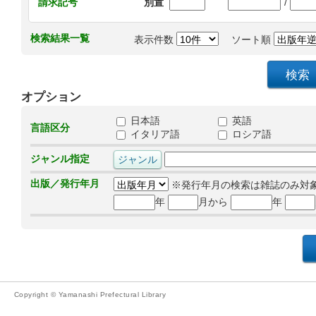
/
請求記号
別置
検索結果一覧
表示件数
ソート順
オプション
日本語
英語
言語区分
イタリア語
ロシア語
ジャンル指定
出版／発行年月
※発行年月の検索は雑誌のみ対
年
月から
年
Copyright © Yamanashi Prefectural Library