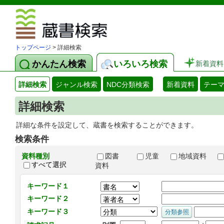
図書館 蔵
トップページ
> 詳細検索
かんたん検索
いろいろ検索
新着資料
詳細検索
ジャンル検索
NDC分類検索
新着資料
テー
詳細検索
詳細な条件を設定して、蔵書を検索することができます。
検索条件
資料種別
図書
児童
地域資料
すべて選択
資料
キーワード１
キーワード２
キーワード３