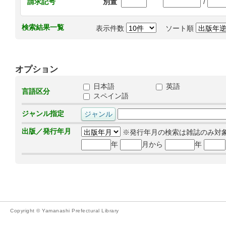
/
請求記号
別置
検索結果一覧
表示件数
ソート順
オプション
日本語
英語
言語区分
スペイン語
ジャンル指定
出版／発行年月
※発行年月の検索は雑誌のみ対
年
月から
年
Copyright © Yamanashi Prefectural Library