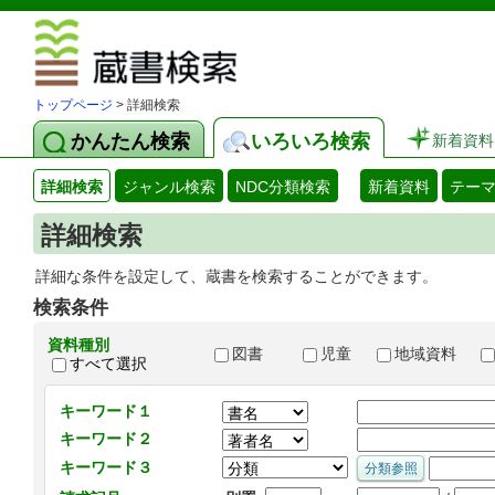
図書館 蔵
トップページ
> 詳細検索
かんたん検索
いろいろ検索
新着資料
詳細検索
ジャンル検索
NDC分類検索
新着資料
テー
詳細検索
詳細な条件を設定して、蔵書を検索することができます。
検索条件
資料種別
図書
児童
地域資料
すべて選択
キーワード１
キーワード２
キーワード３