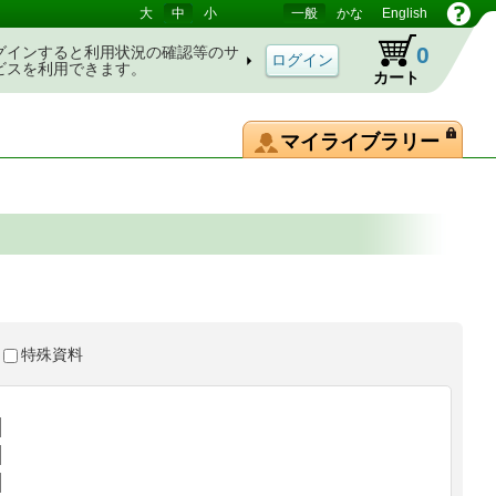
大
中
小
一般
かな
English
0
グインすると利用状況の確認等のサ
ビスを利用できます。
カート
マイライブラリー
特殊資料