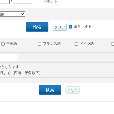
/
～で始まる
清音化する
中国語
フランス語
ドイツ語
象となります。
月まで（西暦、半角数字）