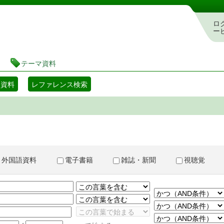
書検索・予約システム
ロ
ー
テーマ資料
マ資料
レファレンス検索
外国語資料
電子書籍
雑誌・新聞
視聴覚