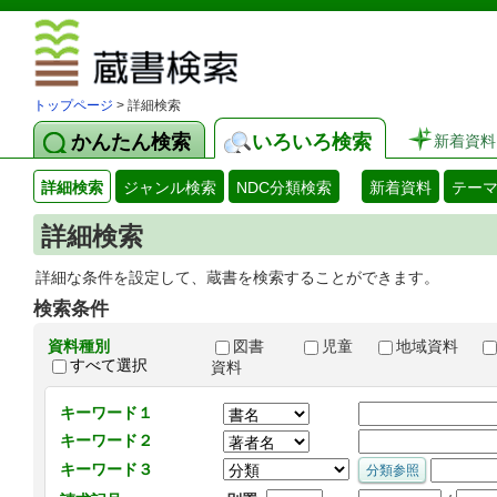
図書館 蔵
トップページ
> 詳細検索
かんたん検索
いろいろ検索
新着資料
詳細検索
ジャンル検索
NDC分類検索
新着資料
テー
詳細検索
詳細な条件を設定して、蔵書を検索することができます。
検索条件
資料種別
図書
児童
地域資料
すべて選択
資料
キーワード１
キーワード２
キーワード３