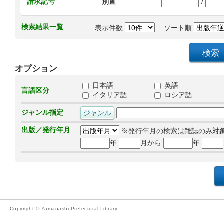
/
請求記号
別置
検索結果一覧
表示件数
ソート順
オプション
日本語
英語
言語区分
イタリア語
ロシア語
ジャンル指定
出版／発行年月
※発行年月の検索は雑誌のみ対
年
月から
年
Copyright © Yamanashi Prefectural Library