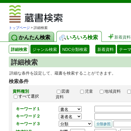
図書館 蔵
トップページ
> 詳細検索
かんたん検索
いろいろ検索
新着資料
詳細検索
ジャンル検索
NDC分類検索
新着資料
テー
詳細検索
詳細な条件を設定して、蔵書を検索することができます。
検索条件
資料種別
図書
児童
地域資料
すべて選択
資料
キーワード１
キーワード２
キーワード３