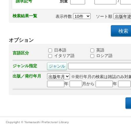
/
請求記号
別置
検索結果一覧
表示件数
ソート順
オプション
日本語
英語
言語区分
イタリア語
ロシア語
ジャンル指定
出版／発行年月
※発行年月の検索は雑誌のみ対
年
月から
年
Copyright © Yamanashi Prefectural Library