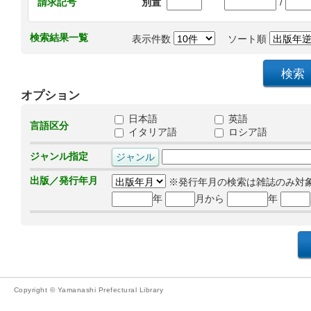
/
請求記号
別置
検索結果一覧
表示件数
ソート順
オプション
日本語
英語
言語区分
イタリア語
ロシア語
ジャンル指定
出版／発行年月
※発行年月の検索は雑誌のみ対
年
月から
年
Copyright © Yamanashi Prefectural Library