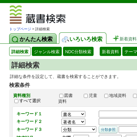
図書館 蔵
トップページ
> 詳細検索
かんたん検索
いろいろ検索
新着資料
詳細検索
ジャンル検索
NDC分類検索
新着資料
テー
詳細検索
詳細な条件を設定して、蔵書を検索することができます。
検索条件
資料種別
図書
児童
地域資料
すべて選択
資料
キーワード１
キーワード２
キーワード３