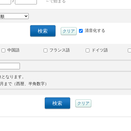
/
～で始まる
清音化する
中国語
フランス語
ドイツ語
象となります。
月まで（西暦、半角数字）