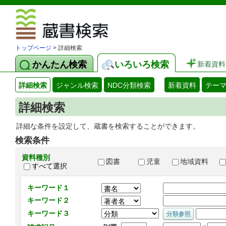
図書館 蔵
トップページ
> 詳細検索
かんたん検索
いろいろ検索
新着資料
詳細検索
ジャンル検索
NDC分類検索
新着資料
テー
詳細検索
詳細な条件を設定して、蔵書を検索することができます。
検索条件
資料種別
図書
児童
地域資料
すべて選択
キーワード１
キーワード２
キーワード３