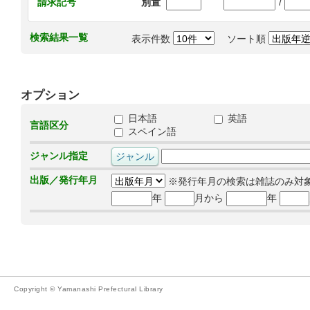
/
請求記号
別置
検索結果一覧
表示件数
ソート順
オプション
日本語
英語
言語区分
スペイン語
ジャンル指定
出版／発行年月
※発行年月の検索は雑誌のみ対
年
月から
年
Copyright © Yamanashi Prefectural Library