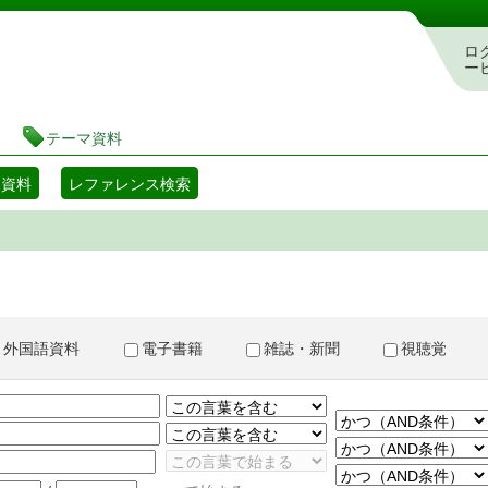
書検索・予約システム
ロ
ー
テーマ資料
マ資料
レファレンス検索
外国語資料
電子書籍
雑誌・新聞
視聴覚