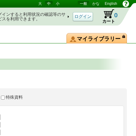
大
中
小
一般
かな
English
0
グインすると利用状況の確認等のサ
ビスを利用できます。
カート
マイライブラリー
特殊資料