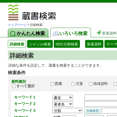
図書館 蔵
トップページ
> 詳細検索
かんたん検索
いろいろ検索
新着資料
詳細検索
ジャンル検索
NDC分類検索
新着資料
テー
詳細検索
詳細な条件を設定して、蔵書を検索することができます。
検索条件
資料種別
図書
児童
地域資料
すべて選択
キーワード１
キーワード２
キーワード３