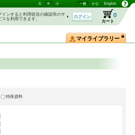
大
中
小
一般
かな
English
0
グインすると利用状況の確認等のサ
ビスを利用できます。
カート
マイライブラリー
特殊資料