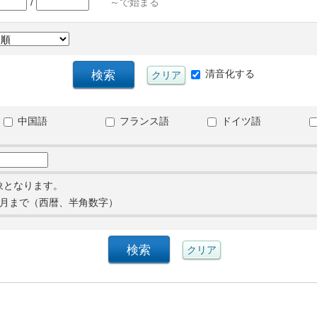
/
～で始まる
清音化する
中国語
フランス語
ドイツ語
象となります。
月まで（西暦、半角数字）