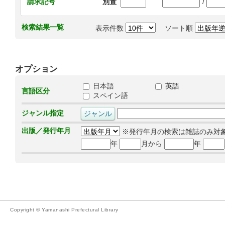
/
請求記号
別置
検索結果一覧
表示件数
ソート順
オプション
日本語
英語
言語区分
スペイン語
ジャンル指定
出版／発行年月
※発行年月の検索は雑誌のみ対
年
月から
年
Copyright © Yamanashi Prefectural Library