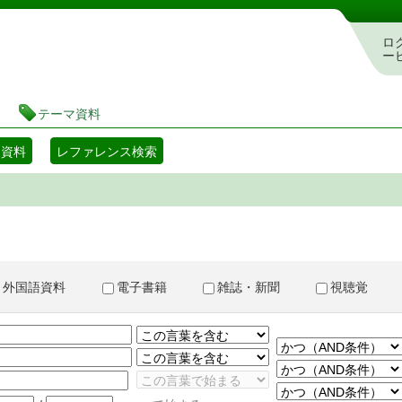
書検索・予約システム
ロ
ー
テーマ資料
マ資料
レファレンス検索
外国語資料
電子書籍
雑誌・新聞
視聴覚