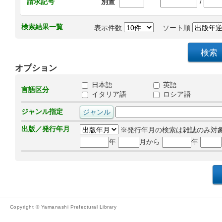
/
請求記号
別置
検索結果一覧
表示件数
ソート順
オプション
日本語
英語
言語区分
イタリア語
ロシア語
ジャンル指定
出版／発行年月
※発行年月の検索は雑誌のみ対
年
月から
年
Copyright © Yamanashi Prefectural Library