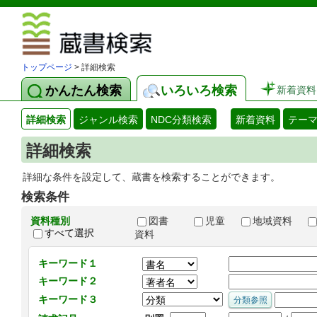
図書館 蔵
トップページ
> 詳細検索
かんたん検索
いろいろ検索
新着資料
詳細検索
ジャンル検索
NDC分類検索
新着資料
テー
詳細検索
詳細な条件を設定して、蔵書を検索することができます。
検索条件
資料種別
図書
児童
地域資料
すべて選択
資料
キーワード１
キーワード２
キーワード３