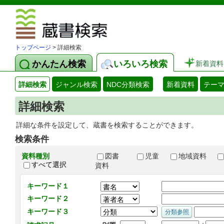
図書館 蔵
トップページ
> 詳細検索
かんたん検索
いろいろ検索
新着資料
詳細検索
ジャンル検索
NDC分類検索
新着資料
テー
詳細検索
詳細な条件を設定して、蔵書を検索することができます。
検索条件
資料種別
図書
児童
地域資料
すべて選択
資料
キーワード１
キーワード２
キーワード３