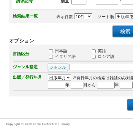
/
請求記号
別置
検索結果一覧
表示件数
ソート順
オプション
日本語
英語
言語区分
イタリア語
ロシア語
ジャンル指定
出版／発行年月
※発行年月の検索は雑誌のみ対
年
月から
年
Copyright © Yamanashi Prefectural Library