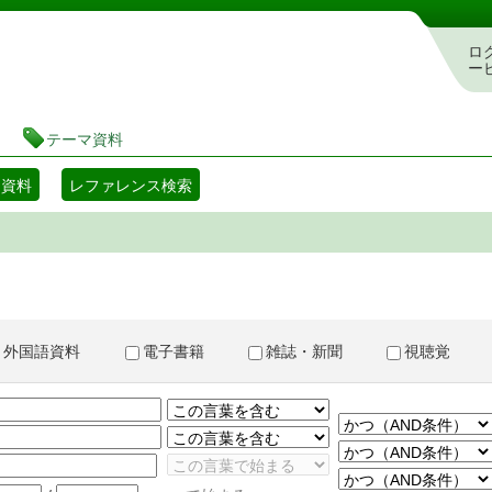
書検索・予約システム
ロ
ー
テーマ資料
マ資料
レファレンス検索
外国語資料
電子書籍
雑誌・新聞
視聴覚