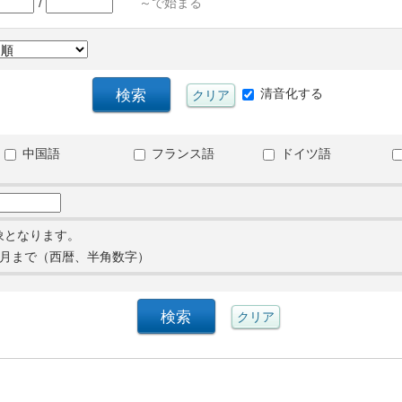
/
～で始まる
清音化する
中国語
フランス語
ドイツ語
象となります。
月まで（西暦、半角数字）