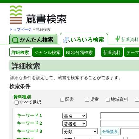
図書館 蔵
トップページ
> 詳細検索
かんたん検索
いろいろ検索
新着資料
詳細検索
ジャンル検索
NDC分類検索
新着資料
テー
詳細検索
詳細な条件を設定して、蔵書を検索することができます。
検索条件
資料種別
図書
児童
地域資料
すべて選択
キーワード１
キーワード２
キーワード３