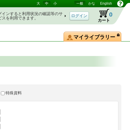
大
中
小
一般
かな
English
0
グインすると利用状況の確認等のサ
ビスを利用できます。
カート
マイライブラリー
特殊資料