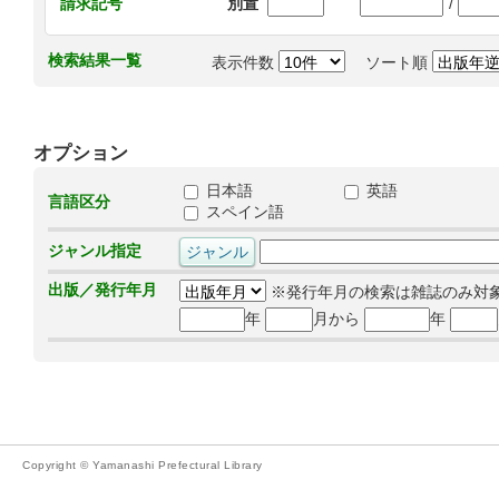
/
請求記号
別置
検索結果一覧
表示件数
ソート順
オプション
日本語
英語
言語区分
スペイン語
ジャンル指定
出版／発行年月
※発行年月の検索は雑誌のみ対
年
月から
年
Copyright © Yamanashi Prefectural Library