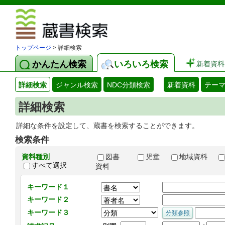
図書館 蔵
トップページ
> 詳細検索
かんたん検索
いろいろ検索
新着資料
詳細検索
ジャンル検索
NDC分類検索
新着資料
テー
詳細検索
詳細な条件を設定して、蔵書を検索することができます。
検索条件
資料種別
図書
児童
地域資料
すべて選択
資料
キーワード１
キーワード２
キーワード３