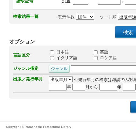
/
請求記号
別置
検索結果一覧
表示件数
ソート順
オプション
日本語
英語
言語区分
イタリア語
ロシア語
ジャンル指定
出版／発行年月
※発行年月の検索は雑誌のみ対
年
月から
年
Copyright © Yamanashi Prefectural Library