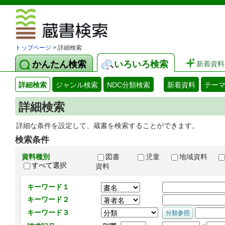
図書館 蔵
トップページ
> 詳細検索
かんたん検索
いろいろ検索
新着資料
詳細検索
ジャンル検索
NDC分類検索
新着資料
テー
詳細検索
詳細な条件を設定して、蔵書を検索することができます。
検索条件
資料種別
図書
児童
地域資料
すべて選択
資料
キーワード１
キーワード２
キーワード３