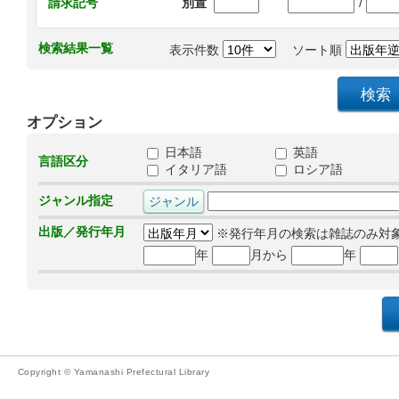
/
請求記号
別置
検索結果一覧
表示件数
ソート順
オプション
日本語
英語
言語区分
イタリア語
ロシア語
ジャンル指定
出版／発行年月
※発行年月の検索は雑誌のみ対
年
月から
年
Copyright © Yamanashi Prefectural Library