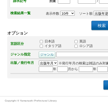
/
請求記号
別置
検索結果一覧
表示件数
ソート順
オプション
日本語
英語
言語区分
イタリア語
ロシア語
ジャンル指定
出版／発行年月
※発行年月の検索は雑誌のみ対
年
月から
年
Copyright © Yamanashi Prefectural Library