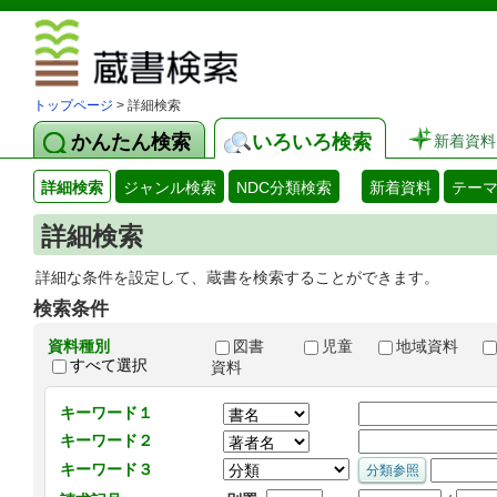
図書館 蔵
トップページ
> 詳細検索
かんたん検索
いろいろ検索
新着資料
詳細検索
ジャンル検索
NDC分類検索
新着資料
テー
詳細検索
詳細な条件を設定して、蔵書を検索することができます。
検索条件
資料種別
図書
児童
地域資料
すべて選択
資料
キーワード１
キーワード２
キーワード３