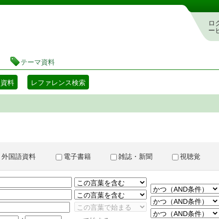
書検索・予約システム
ロ
ー
テーマ資料
マ資料
レファレンス検索
外国語資料
電子書籍
雑誌・新聞
視聴覚