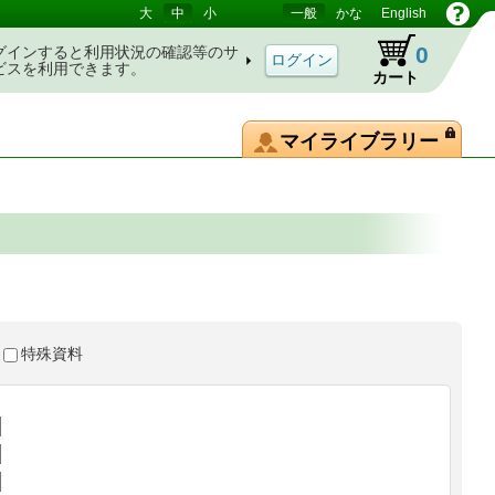
大
中
小
一般
かな
English
0
グインすると利用状況の確認等のサ
ビスを利用できます。
カート
マイライブラリー
特殊資料