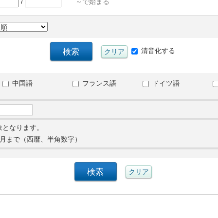
/
～で始まる
清音化する
中国語
フランス語
ドイツ語
象となります。
月まで（西暦、半角数字）