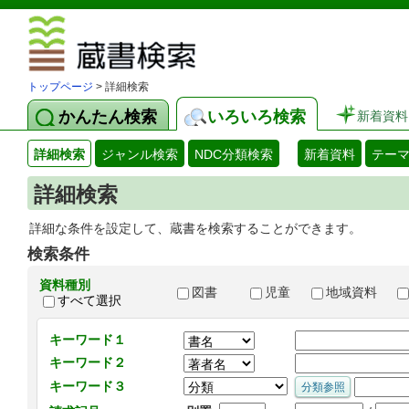
図書館 蔵
トップページ
> 詳細検索
かんたん検索
いろいろ検索
新着資料
詳細検索
ジャンル検索
NDC分類検索
新着資料
テー
詳細検索
詳細な条件を設定して、蔵書を検索することができます。
検索条件
資料種別
図書
児童
地域資料
すべて選択
キーワード１
キーワード２
キーワード３