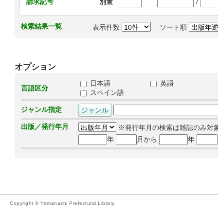
/
請求記号
別置
検索結果一覧
表示件数
ソート順
オプション
日本語
英語
言語区分
スペイン語
ジャンル指定
出版／発行年月
※発行年月の検索は雑誌のみ対
年
月から
年
Copyright © Yamanashi Prefectural Library