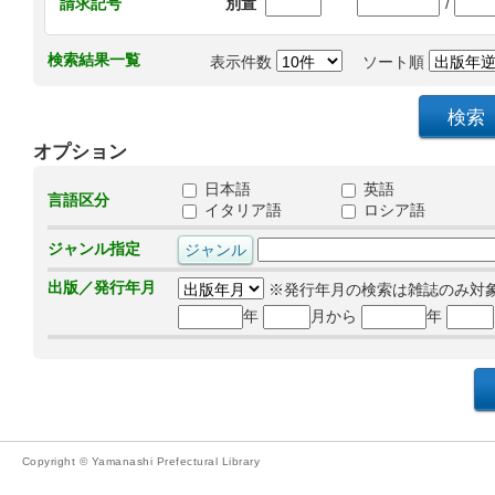
/
請求記号
別置
検索結果一覧
表示件数
ソート順
オプション
日本語
英語
言語区分
イタリア語
ロシア語
ジャンル指定
出版／発行年月
※発行年月の検索は雑誌のみ対
年
月から
年
Copyright © Yamanashi Prefectural Library