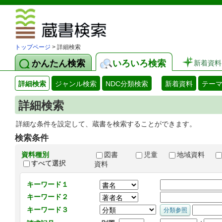
図書館 蔵
トップページ
> 詳細検索
かんたん検索
いろいろ検索
新着資料
詳細検索
ジャンル検索
NDC分類検索
新着資料
テー
詳細検索
詳細な条件を設定して、蔵書を検索することができます。
検索条件
資料種別
図書
児童
地域資料
すべて選択
資料
キーワード１
キーワード２
キーワード３