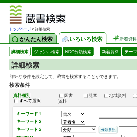
図書館 蔵
トップページ
> 詳細検索
かんたん検索
いろいろ検索
新着資料
詳細検索
ジャンル検索
NDC分類検索
新着資料
テー
詳細検索
詳細な条件を設定して、蔵書を検索することができます。
検索条件
資料種別
図書
児童
地域資料
すべて選択
資料
キーワード１
キーワード２
キーワード３