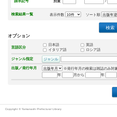
/
請求記号
別置
検索結果一覧
表示件数
ソート順
オプション
日本語
英語
言語区分
イタリア語
ロシア語
ジャンル指定
出版／発行年月
※発行年月の検索は雑誌のみ対
年
月から
年
Copyright © Yamanashi Prefectural Library