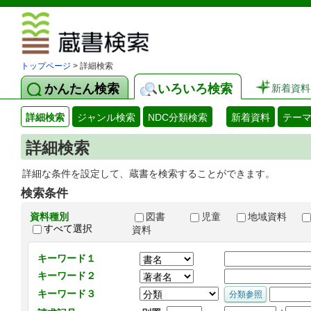
図書館 蔵
トップページ
> 詳細検索
かんたん検索
いろいろ検索
新着資料
詳細検索
ジャンル検索
NDC分類検索
新着資料
テー
詳細検索
詳細な条件を設定して、蔵書を検索することができます。
検索条件
資料種別
図書
児童
地域資料
すべて選択
資料
キーワード１
キーワード２
キーワード３