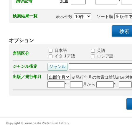
/
請求記号
別置
検索結果一覧
表示件数
ソート順
オプション
日本語
英語
言語区分
イタリア語
ロシア語
ジャンル指定
出版／発行年月
※発行年月の検索は雑誌のみ対
年
月から
年
Copyright © Yamanashi Prefectural Library