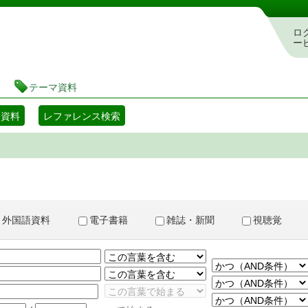
書検索・予約システム
ロ
ー
テーマ資料
マ資料
レファレンス検索
外国語資料
電子書籍
雑誌・新聞
視聴覚