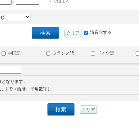
/
～で始まる
清音化する
中国語
フランス語
ドイツ語
象となります。
月まで（西暦、半角数字）