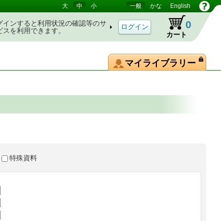
大
中
小
一般
かな
English
0
グインすると利用状況の確認等のサ
ビスを利用できます。
カート
マイライブラリー
特殊資料