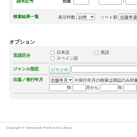
/
請求記号
別置
検索結果一覧
表示件数
ソート順
オプション
日本語
英語
言語区分
スペイン語
ジャンル指定
出版／発行年月
※発行年月の検索は雑誌のみ対
年
月から
年
Copyright © Yamanashi Prefectural Library