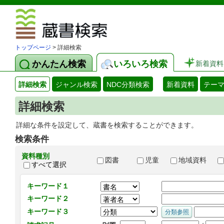
図書館 蔵
トップページ
> 詳細検索
かんたん検索
いろいろ検索
新着資料
詳細検索
ジャンル検索
NDC分類検索
新着資料
テー
詳細検索
詳細な条件を設定して、蔵書を検索することができます。
検索条件
資料種別
図書
児童
地域資料
すべて選択
キーワード１
キーワード２
キーワード３