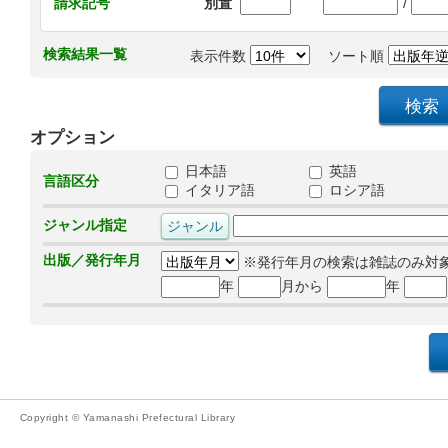
/
請求記号
別置
検索結果一覧
表示件数
ソート順
オプション
日本語
英語
言語区分
イタリア語
ロシア語
ジャンル指定
出版／発行年月
※発行年月の検索は雑誌のみ対
年
月から
年
Copyright © Yamanashi Prefectural Library