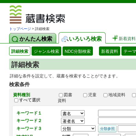
図書館 蔵
トップページ
> 詳細検索
かんたん検索
いろいろ検索
新着資料
詳細検索
ジャンル検索
NDC分類検索
新着資料
テー
詳細検索
詳細な条件を設定して、蔵書を検索することができます。
検索条件
資料種別
図書
児童
地域資料
すべて選択
資料
キーワード１
キーワード２
キーワード３