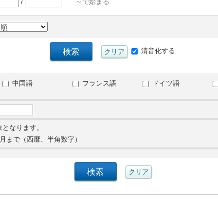
/
～で始まる
清音化する
中国語
フランス語
ドイツ語
象となります。
月まで（西暦、半角数字）