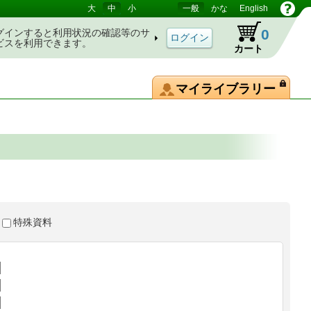
大
中
小
一般
かな
English
0
グインすると利用状況の確認等のサ
ビスを利用できます。
カート
マイライブラリー
特殊資料