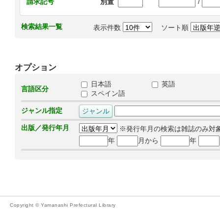
/
請求記号
別置
検索結果一覧
表示件数
ソート順
オプション
日本語
英語
言語区分
スペイン語
ジャンル指定
出版／発行年月
※発行年月の検索は雑誌のみ対
年
月から
年
Copyright © Yamanashi Prefectural Library