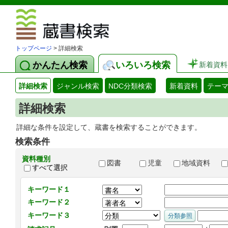
図書館 蔵
トップページ
> 詳細検索
かんたん検索
いろいろ検索
新着資料
詳細検索
ジャンル検索
NDC分類検索
新着資料
テー
詳細検索
詳細な条件を設定して、蔵書を検索することができます。
検索条件
資料種別
図書
児童
地域資料
すべて選択
キーワード１
キーワード２
キーワード３