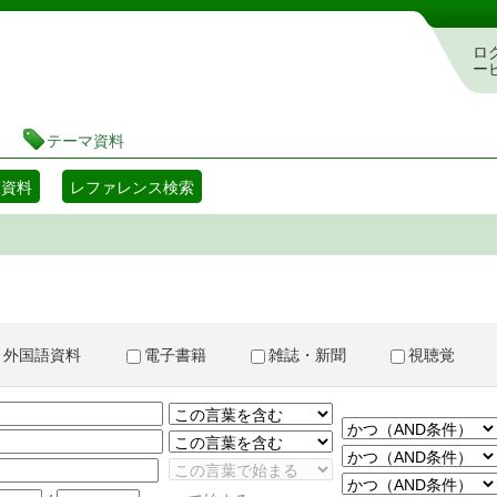
書検索・予約システム
ロ
ー
テーマ資料
マ資料
レファレンス検索
外国語資料
電子書籍
雑誌・新聞
視聴覚