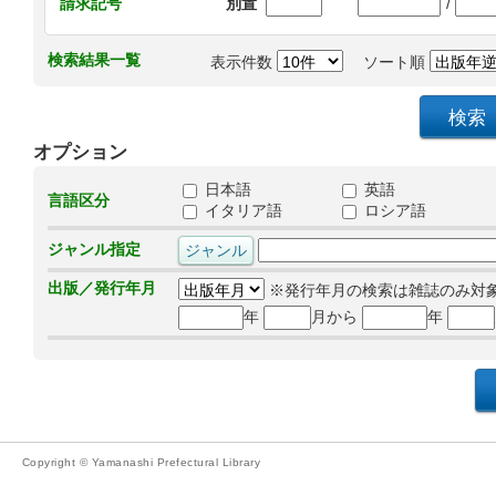
/
請求記号
別置
検索結果一覧
表示件数
ソート順
オプション
日本語
英語
言語区分
イタリア語
ロシア語
ジャンル指定
出版／発行年月
※発行年月の検索は雑誌のみ対
年
月から
年
Copyright © Yamanashi Prefectural Library