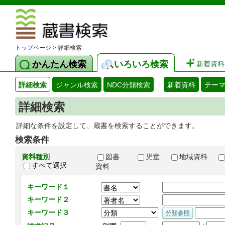
図書館 蔵
トップページ
> 詳細検索
かんたん検索
いろいろ検索
新着資料
詳細検索
ジャンル検索
NDC分類検索
新着資料
テー
詳細検索
詳細な条件を設定して、蔵書を検索することができます。
検索条件
資料種別
図書
児童
地域資料
すべて選択
資料
キーワード１
キーワード２
キーワード３