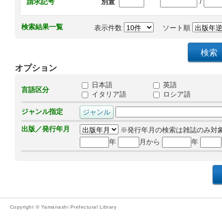
/
請求記号
別置
検索結果一覧
表示件数
ソート順
オプション
日本語
英語
言語区分
イタリア語
ロシア語
ジャンル指定
出版／発行年月
※発行年月の検索は雑誌のみ対
年
月から
年
Copyright © Yamanashi Prefectural Library