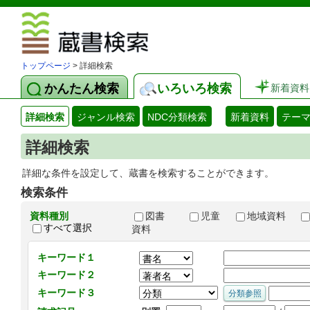
図書館 蔵
トップページ
> 詳細検索
かんたん検索
いろいろ検索
新着資料
詳細検索
ジャンル検索
NDC分類検索
新着資料
テー
詳細検索
詳細な条件を設定して、蔵書を検索することができます。
検索条件
資料種別
図書
児童
地域資料
すべて選択
資料
キーワード１
キーワード２
キーワード３