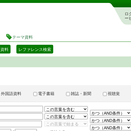
書検索・予約システム
ロ
ー
テーマ資料
マ資料
レファレンス検索
外国語資料
電子書籍
雑誌・新聞
視聴覚