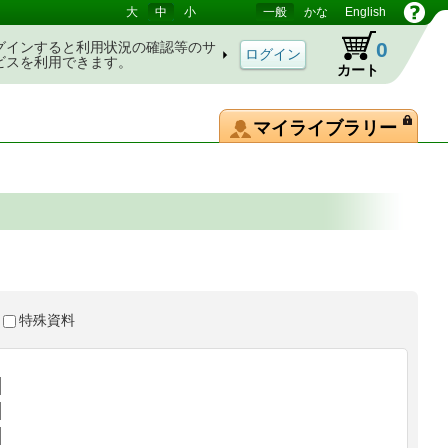
大
中
小
一般
かな
English
0
グインすると利用状況の確認等のサ
ビスを利用できます。
カート
マイライブラリー
特殊資料