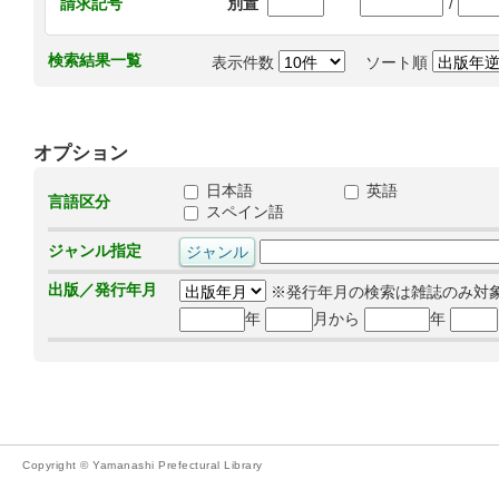
/
請求記号
別置
検索結果一覧
表示件数
ソート順
オプション
日本語
英語
言語区分
スペイン語
ジャンル指定
出版／発行年月
※発行年月の検索は雑誌のみ対
年
月から
年
Copyright © Yamanashi Prefectural Library