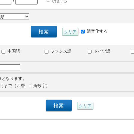
/
～で始まる
清音化する
中国語
フランス語
ドイツ語
象となります。
月まで（西暦、半角数字）