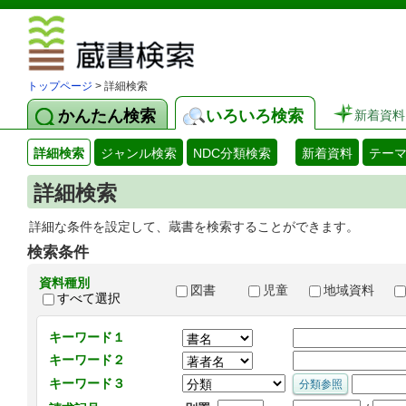
図書館 蔵
トップページ
> 詳細検索
かんたん検索
いろいろ検索
新着資料
詳細検索
ジャンル検索
NDC分類検索
新着資料
テー
詳細検索
詳細な条件を設定して、蔵書を検索することができます。
検索条件
資料種別
図書
児童
地域資料
すべて選択
キーワード１
キーワード２
キーワード３