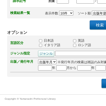
/
請求記号
別置
検索結果一覧
表示件数
ソート順
オプション
日本語
英語
言語区分
イタリア語
ロシア語
ジャンル指定
出版／発行年月
※発行年月の検索は雑誌のみ対
年
月から
年
Copyright © Yamanashi Prefectural Library