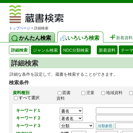
図書館 蔵
トップページ
> 詳細検索
かんたん検索
いろいろ検索
新着資料
詳細検索
ジャンル検索
NDC分類検索
新着資料
テー
詳細検索
詳細な条件を設定して、蔵書を検索することができます。
検索条件
資料種別
図書
児童
地域資料
すべて選択
資料
キーワード１
キーワード２
キーワード３