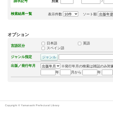
/
請求記号
別置
検索結果一覧
表示件数
ソート順
オプション
日本語
英語
言語区分
スペイン語
ジャンル指定
出版／発行年月
※発行年月の検索は雑誌のみ対
年
月から
年
Copyright © Yamanashi Prefectural Library