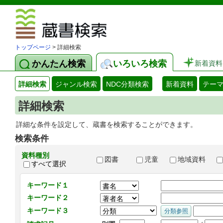
図書館 蔵
トップページ
> 詳細検索
かんたん検索
いろいろ検索
新着資料
詳細検索
ジャンル検索
NDC分類検索
新着資料
テー
詳細検索
詳細な条件を設定して、蔵書を検索することができます。
検索条件
資料種別
図書
児童
地域資料
すべて選択
キーワード１
キーワード２
キーワード３