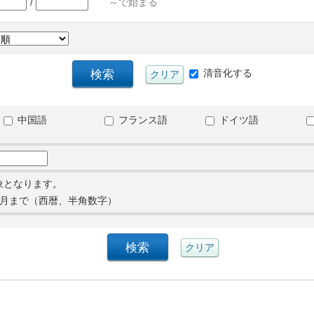
/
～で始まる
清音化する
中国語
フランス語
ドイツ語
象となります。
月まで（西暦、半角数字）