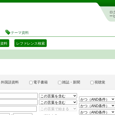
書検索・予約システム
ロ
ー
テーマ資料
マ資料
レファレンス検索
外国語資料
電子書籍
雑誌・新聞
視聴覚