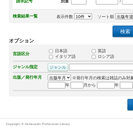
/
請求記号
別置
検索結果一覧
表示件数
ソート順
オプション
日本語
英語
言語区分
イタリア語
ロシア語
ジャンル指定
出版／発行年月
※発行年月の検索は雑誌のみ対
年
月から
年
Copyright © Yamanashi Prefectural Library