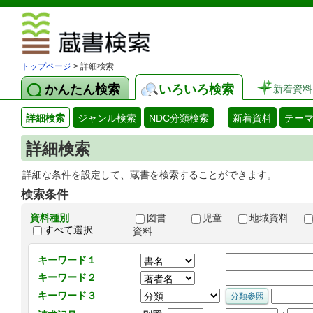
図書館 蔵
トップページ
> 詳細検索
かんたん検索
いろいろ検索
新着資料
詳細検索
ジャンル検索
NDC分類検索
新着資料
テー
詳細検索
詳細な条件を設定して、蔵書を検索することができます。
検索条件
資料種別
図書
児童
地域資料
すべて選択
資料
キーワード１
キーワード２
キーワード３