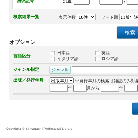
/
請求記号
別置
検索結果一覧
表示件数
ソート順
オプション
日本語
英語
言語区分
イタリア語
ロシア語
ジャンル指定
出版／発行年月
※発行年月の検索は雑誌のみ対
年
月から
年
Copyright © Yamanashi Prefectural Library