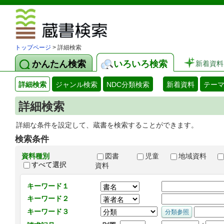
図書館 蔵
トップページ
> 詳細検索
かんたん検索
いろいろ検索
新着資料
詳細検索
ジャンル検索
NDC分類検索
新着資料
テー
詳細検索
詳細な条件を設定して、蔵書を検索することができます。
検索条件
資料種別
図書
児童
地域資料
すべて選択
資料
キーワード１
キーワード２
キーワード３