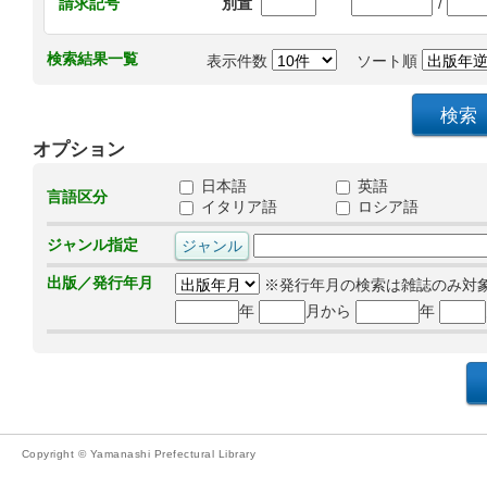
/
請求記号
別置
検索結果一覧
表示件数
ソート順
オプション
日本語
英語
言語区分
イタリア語
ロシア語
ジャンル指定
出版／発行年月
※発行年月の検索は雑誌のみ対
年
月から
年
Copyright © Yamanashi Prefectural Library