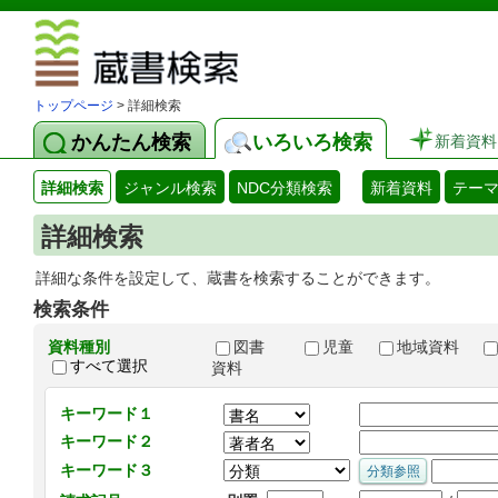
図書館 蔵
トップページ
> 詳細検索
かんたん検索
いろいろ検索
新着資料
詳細検索
ジャンル検索
NDC分類検索
新着資料
テー
詳細検索
詳細な条件を設定して、蔵書を検索することができます。
検索条件
資料種別
図書
児童
地域資料
すべて選択
資料
キーワード１
キーワード２
キーワード３