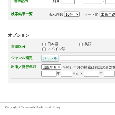
/
請求記号
別置
検索結果一覧
表示件数
ソート順
オプション
日本語
英語
言語区分
スペイン語
ジャンル指定
出版／発行年月
※発行年月の検索は雑誌のみ対
年
月から
年
Copyright © Yamanashi Prefectural Library