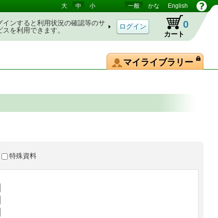
大
中
小
一般
かな
English
0
グインすると利用状況の確認等のサ
ビスを利用できます。
カート
マイライブラリー
特殊資料