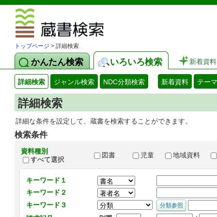
図書館 蔵
トップページ
> 詳細検索
かんたん検索
いろいろ検索
新着資料
詳細検索
ジャンル検索
NDC分類検索
新着資料
テー
詳細検索
詳細な条件を設定して、蔵書を検索することができます。
検索条件
資料種別
図書
児童
地域資料
すべて選択
キーワード１
キーワード２
キーワード３