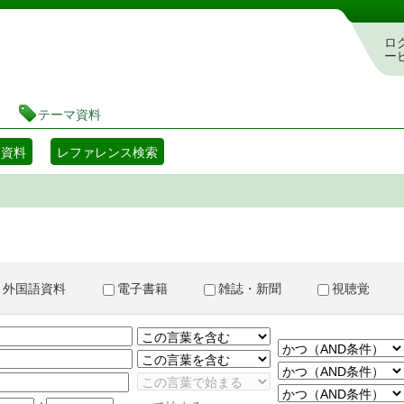
書検索・予約システム
ロ
ー
テーマ資料
マ資料
レファレンス検索
外国語資料
電子書籍
雑誌・新聞
視聴覚