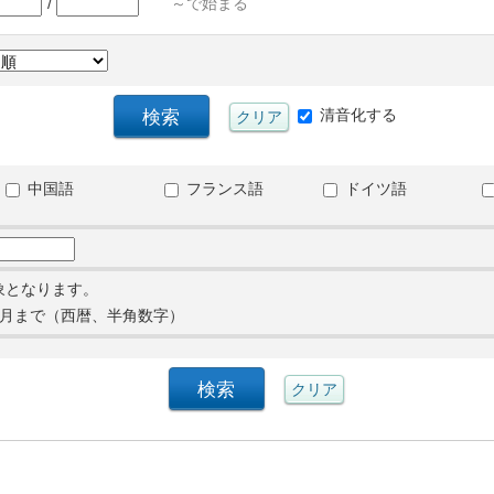
/
～で始まる
清音化する
中国語
フランス語
ドイツ語
象となります。
月まで（西暦、半角数字）