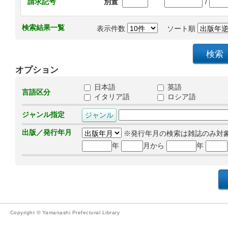
/
請求記号
別置
検索結果一覧
表示件数
ソート順
オプション
日本語
英語
言語区分
イタリア語
ロシア語
ジャンル指定
出版／発行年月
※発行年月の検索は雑誌のみ対
年
月から
年
Copyright © Yamanashi Prefectural Library