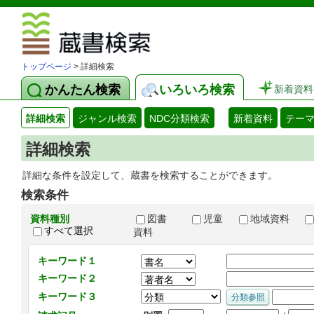
図書館 蔵
トップページ
> 詳細検索
かんたん検索
いろいろ検索
新着資料
詳細検索
ジャンル検索
NDC分類検索
新着資料
テー
詳細検索
詳細な条件を設定して、蔵書を検索することができます。
検索条件
資料種別
図書
児童
地域資料
すべて選択
資料
キーワード１
キーワード２
キーワード３