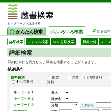
図書館 蔵
トップページ
> 詳細検索
かんたん検索
いろいろ検索
新着資料
詳細検索
ジャンル検索
NDC分類検索
新着資料
テー
詳細検索
詳細な条件を設定して、蔵書を検索することができます。
検索条件
資料種別
図書
児童
地域資料
すべて選択
資料
キーワード１
キーワード２
キーワード３