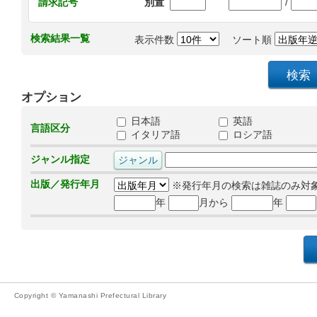
/
請求記号
別置
検索結果一覧
表示件数
ソート順
オプション
日本語
英語
言語区分
イタリア語
ロシア語
ジャンル指定
出版／発行年月
※発行年月の検索は雑誌のみ対
年
月から
年
Copyright © Yamanashi Prefectural Library