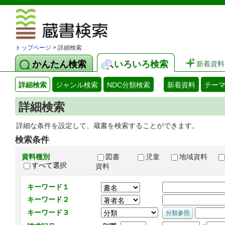
図書館 蔵
トップページ
> 詳細検索
かんたん検索
いろいろ検索
新着資料
詳細検索
ジャンル検索
NDC分類検索
新着資料
テー
詳細検索
詳細な条件を設定して、蔵書を検索することができます。
検索条件
資料種別
図書
児童
地域資料
すべて選択
資料
キーワード１
キーワード２
キーワード３