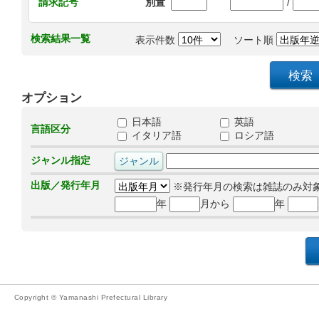
/
請求記号
別置
検索結果一覧
表示件数
ソート順
オプション
日本語
英語
言語区分
イタリア語
ロシア語
ジャンル指定
出版／発行年月
※発行年月の検索は雑誌のみ対
年
月から
年
Copyright © Yamanashi Prefectural Library