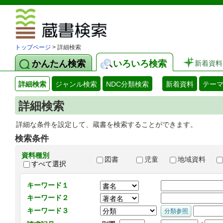
図書館 蔵
トップページ
> 詳細検索
かんたん検索
いろいろ検索
新着資料
詳細検索
ジャンル検索
NDC分類検索
新着資料
テー
詳細検索
詳細な条件を設定して、蔵書を検索することができます。
検索条件
資料種別
図書
児童
地域資料
すべて選択
キーワード１
キーワード２
キーワード３