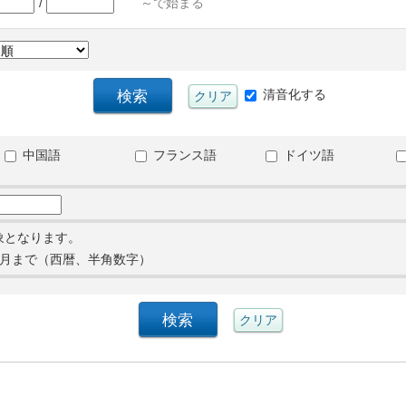
/
～で始まる
清音化する
中国語
フランス語
ドイツ語
象となります。
月まで（西暦、半角数字）