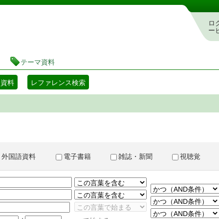
書検索・予約システム
ロ
ー
テーマ資料
マ資料
レファレンス検索
外国語資料
電子書籍
雑誌・新聞
視聴覚