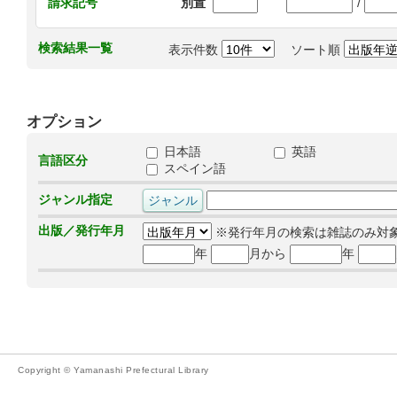
/
請求記号
別置
検索結果一覧
表示件数
ソート順
オプション
日本語
英語
言語区分
スペイン語
ジャンル指定
出版／発行年月
※発行年月の検索は雑誌のみ対
年
月から
年
Copyright © Yamanashi Prefectural Library