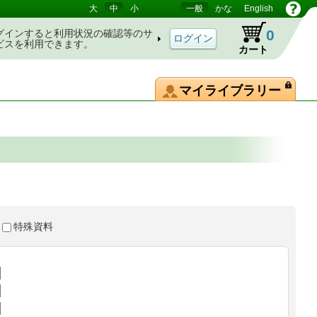
大
中
小
一般
かな
English
0
グインすると利用状況の確認等のサ
ビスを利用できます。
カート
マイライブラリー
特殊資料