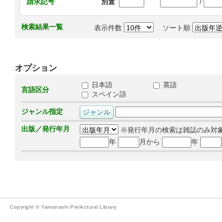
/
請求記号
別置
検索結果一覧
表示件数
ソート順
オプション
日本語
英語
言語区分
スペイン語
ジャンル指定
出版／発行年月
※発行年月の検索は雑誌のみ対
年
月から
年
Copyright © Yamanashi Prefectural Library