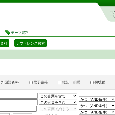
書検索・予約システム
ロ
ー
テーマ資料
マ資料
レファレンス検索
外国語資料
電子書籍
雑誌・新聞
視聴覚