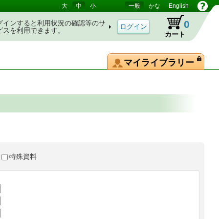
大
中
小
一般
かな
English
0
グインすると利用状況の確認等のサ
ビスを利用できます。
カート
マイライブラリー
特殊資料