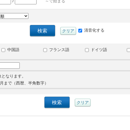
/
～で始まる
清音化する
中国語
フランス語
ドイツ語
象となります。
月まで（西暦、半角数字）