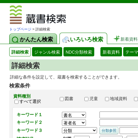
図書館 蔵
トップページ
> 詳細検索
かんたん検索
いろいろ検索
新着資料
詳細検索
ジャンル検索
NDC分類検索
新着資料
テー
詳細検索
詳細な条件を設定して、蔵書を検索することができます。
検索条件
資料種別
図書
児童
地域資料
すべて選択
キーワード１
キーワード２
キーワード３