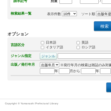
/
請求記号
別置
検索結果一覧
表示件数
ソート順
オプション
日本語
英語
言語区分
イタリア語
ロシア語
ジャンル指定
出版／発行年月
※発行年月の検索は雑誌のみ対
年
月から
年
Copyright © Yamanashi Prefectural Library