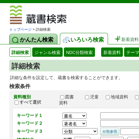
図書館 蔵
トップページ
> 詳細検索
かんたん検索
いろいろ検索
新着資料
詳細検索
ジャンル検索
NDC分類検索
新着資料
テー
詳細検索
詳細な条件を設定して、蔵書を検索することができます。
検索条件
資料種別
図書
児童
地域資料
すべて選択
資料
キーワード１
キーワード２
キーワード３