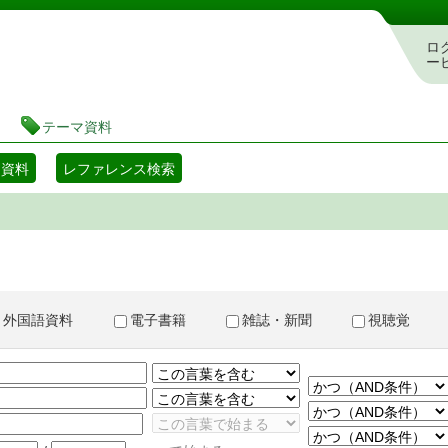
書検索・予約システム
ロ
ー
テーマ資料
マ資料
レファレンス検索
外国語資料
電子書籍
雑誌・新聞
視聴覚