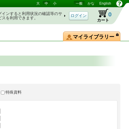
大
中
小
一般
かな
English
0
グインすると利用状況の確認等のサ
ビスを利用できます。
カート
マイライブラリー
特殊資料