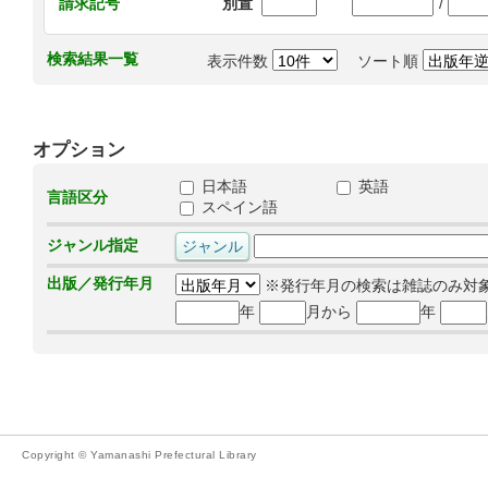
/
請求記号
別置
検索結果一覧
表示件数
ソート順
オプション
日本語
英語
言語区分
スペイン語
ジャンル指定
出版／発行年月
※発行年月の検索は雑誌のみ対
年
月から
年
Copyright © Yamanashi Prefectural Library