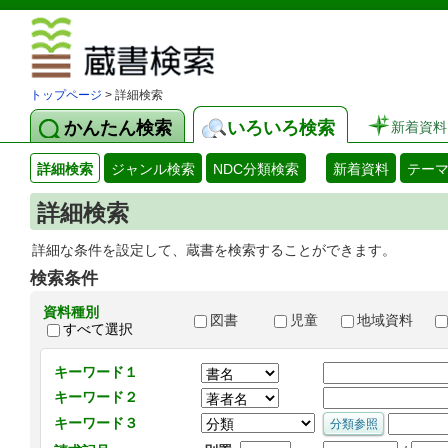
図書館 蔵
トップページ
> 詳細検索
かんたん検索
いろいろ検索
新着資料
詳細検索
ジャンル検索
NDC分類検索
新着資料
テー
詳細検索
詳細な条件を設定して、蔵書を検索することができます。
検索条件
資料種別
図書
児童
地域資料
すべて選択
キーワード１
キーワード２
キーワード３