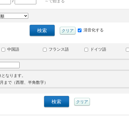
/
～で始まる
清音化する
中国語
フランス語
ドイツ語
象となります。
月まで（西暦、半角数字）