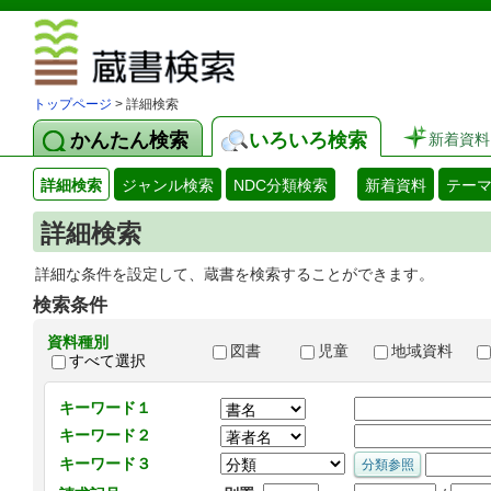
図書館 蔵
トップページ
> 詳細検索
かんたん検索
いろいろ検索
新着資料
詳細検索
ジャンル検索
NDC分類検索
新着資料
テー
詳細検索
詳細な条件を設定して、蔵書を検索することができます。
検索条件
資料種別
図書
児童
地域資料
すべて選択
キーワード１
キーワード２
キーワード３