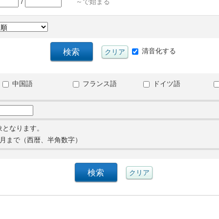
/
～で始まる
清音化する
中国語
フランス語
ドイツ語
象となります。
月まで（西暦、半角数字）