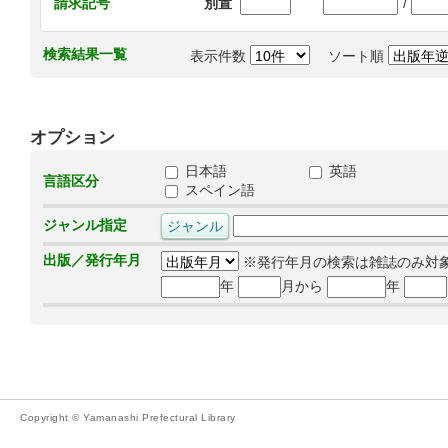
/
請求記号
別置
検索結果一覧
表示件数
ソート順
オプション
日本語
英語
言語区分
スペイン語
ジャンル指定
出版／発行年月
※発行年月の検索は雑誌のみ対
年
月から
年
Copyright © Yamanashi Prefectural Library