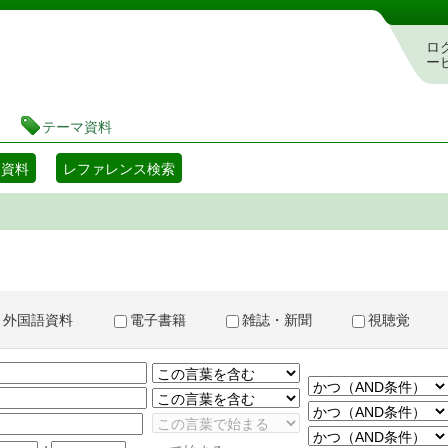
書検索・予約システム
ロ
ー
テーマ資料
マ資料
レファレンス検索
外国語資料
電子書籍
雑誌・新聞
視聴覚