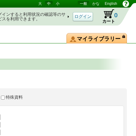
大
中
小
一般
かな
English
0
グインすると利用状況の確認等のサ
ビスを利用できます。
カート
マイライブラリー
特殊資料