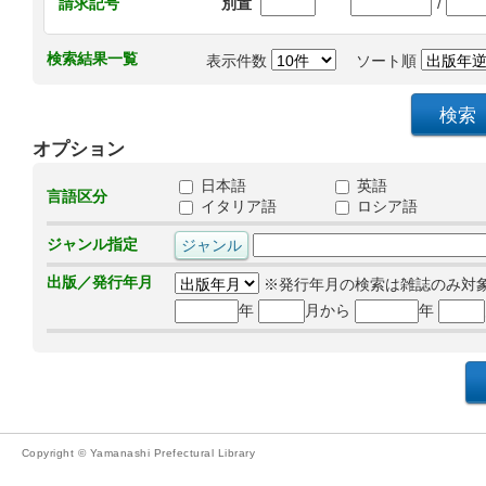
/
請求記号
別置
検索結果一覧
表示件数
ソート順
オプション
日本語
英語
言語区分
イタリア語
ロシア語
ジャンル指定
出版／発行年月
※発行年月の検索は雑誌のみ対
年
月から
年
Copyright © Yamanashi Prefectural Library