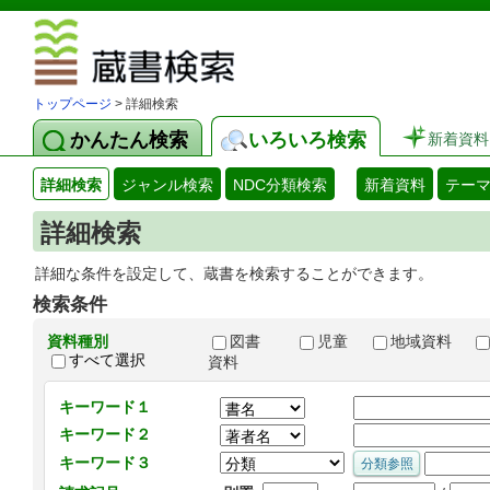
図書館 蔵
トップページ
> 詳細検索
かんたん検索
いろいろ検索
新着資料
詳細検索
ジャンル検索
NDC分類検索
新着資料
テー
詳細検索
詳細な条件を設定して、蔵書を検索することができます。
検索条件
資料種別
図書
児童
地域資料
すべて選択
資料
キーワード１
キーワード２
キーワード３