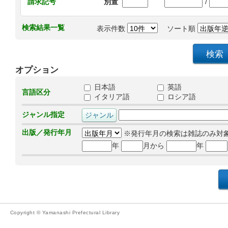
/
請求記号
別置
検索結果一覧
表示件数
ソート順
オプション
日本語
英語
言語区分
イタリア語
ロシア語
ジャンル指定
出版／発行年月
※発行年月の検索は雑誌のみ対
年
月から
年
Copyright © Yamanashi Prefectural Library