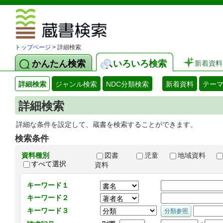
図書館 蔵
トップページ
> 詳細検索
かんたん検索
いろいろ検索
新着資料
詳細検索
ジャンル検索
NDC分類検索
新着資料
テー
詳細検索
詳細な条件を設定して、蔵書を検索することができます。
検索条件
資料種別
図書
児童
地域資料
すべて選択
資料
キーワード１
キーワード２
キーワード３