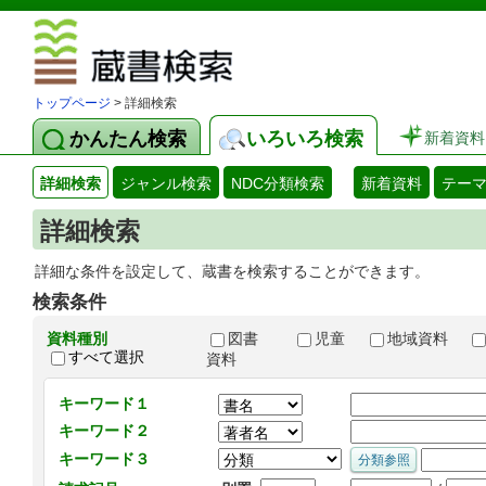
図書館 蔵
トップページ
> 詳細検索
かんたん検索
いろいろ検索
新着資料
詳細検索
ジャンル検索
NDC分類検索
新着資料
テー
詳細検索
詳細な条件を設定して、蔵書を検索することができます。
検索条件
資料種別
図書
児童
地域資料
すべて選択
資料
キーワード１
キーワード２
キーワード３