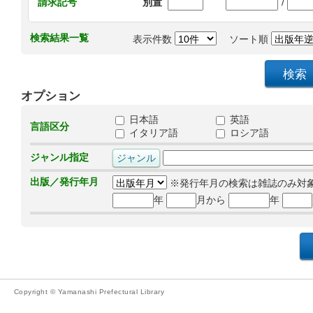
/
請求記号
別置
検索結果一覧
表示件数
ソート順
オプション
日本語
英語
言語区分
イタリア語
ロシア語
ジャンル指定
出版／発行年月
※発行年月の検索は雑誌のみ対
年
月から
年
Copyright © Yamanashi Prefectural Library