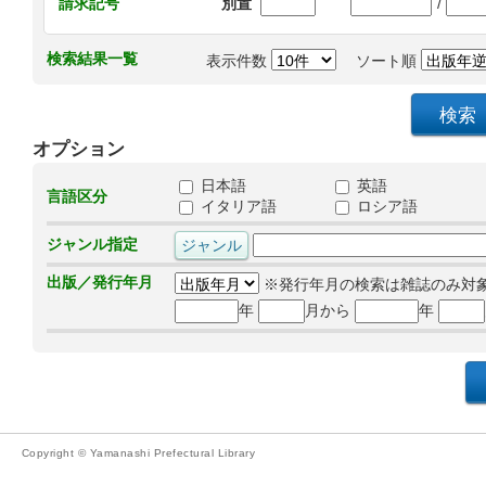
/
請求記号
別置
検索結果一覧
表示件数
ソート順
オプション
日本語
英語
言語区分
イタリア語
ロシア語
ジャンル指定
出版／発行年月
※発行年月の検索は雑誌のみ対
年
月から
年
Copyright © Yamanashi Prefectural Library