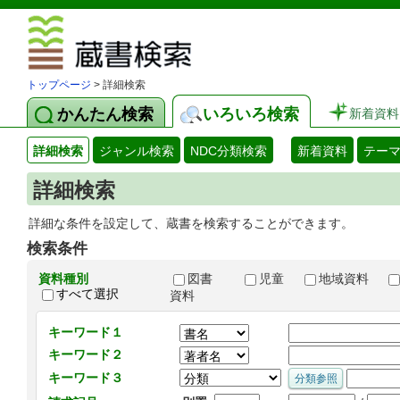
図書館 蔵
トップページ
> 詳細検索
かんたん検索
いろいろ検索
新着資料
詳細検索
ジャンル検索
NDC分類検索
新着資料
テー
詳細検索
詳細な条件を設定して、蔵書を検索することができます。
検索条件
資料種別
図書
児童
地域資料
すべて選択
資料
キーワード１
キーワード２
キーワード３