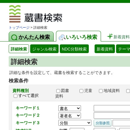
図書館 蔵
トップページ
> 詳細検索
かんたん検索
いろいろ検索
新着資料
詳細検索
ジャンル検索
NDC分類検索
新着資料
テー
詳細検索
詳細な条件を設定して、蔵書を検索することができます。
検索条件
資料種別
図書
児童
地域資料
すべて選択
資料
キーワード１
キーワード２
キーワード３