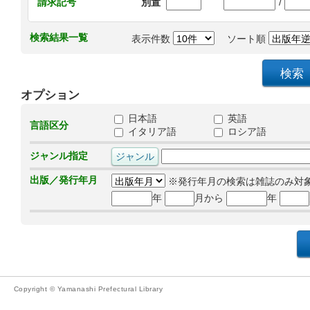
/
請求記号
別置
検索結果一覧
表示件数
ソート順
オプション
日本語
英語
言語区分
イタリア語
ロシア語
ジャンル指定
出版／発行年月
※発行年月の検索は雑誌のみ対
年
月から
年
Copyright © Yamanashi Prefectural Library