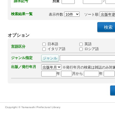
/
請求記号
別置
検索結果一覧
表示件数
ソート順
オプション
日本語
英語
言語区分
イタリア語
ロシア語
ジャンル指定
出版／発行年月
※発行年月の検索は雑誌のみ対
年
月から
年
Copyright © Yamanashi Prefectural Library