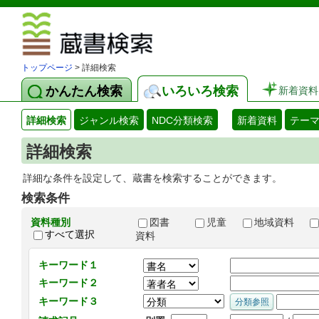
図書館 蔵
トップページ
> 詳細検索
かんたん検索
いろいろ検索
新着資料
詳細検索
ジャンル検索
NDC分類検索
新着資料
テー
詳細検索
詳細な条件を設定して、蔵書を検索することができます。
検索条件
資料種別
図書
児童
地域資料
すべて選択
資料
キーワード１
キーワード２
キーワード３