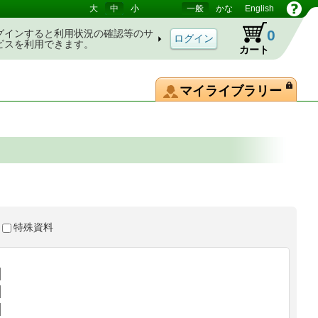
大
中
小
一般
かな
English
0
グインすると利用状況の確認等のサ
ビスを利用できます。
カート
マイライブラリー
特殊資料