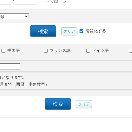
/
～で始まる
清音化する
中国語
フランス語
ドイツ語
象となります。
月まで（西暦、半角数字）