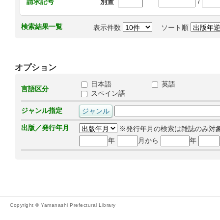
/
請求記号
別置
検索結果一覧
表示件数
ソート順
オプション
日本語
英語
言語区分
スペイン語
ジャンル指定
出版／発行年月
※発行年月の検索は雑誌のみ対
年
月から
年
Copyright © Yamanashi Prefectural Library