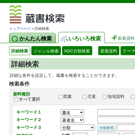
図書館 蔵
トップページ
> 詳細検索
かんたん検索
いろいろ検索
新着資料
詳細検索
ジャンル検索
NDC分類検索
新着資料
テー
詳細検索
詳細な条件を設定して、蔵書を検索することができます。
検索条件
資料種別
図書
児童
地域資料
すべて選択
キーワード１
キーワード２
キーワード３