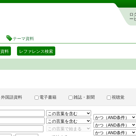
書検索・予約システム
ロ
ー
テーマ資料
マ資料
レファレンス検索
外国語資料
電子書籍
雑誌・新聞
視聴覚