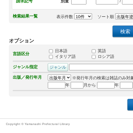
/
請求記号
別置
検索結果一覧
表示件数
ソート順
オプション
日本語
英語
言語区分
イタリア語
ロシア語
ジャンル指定
出版／発行年月
※発行年月の検索は雑誌のみ対
年
月から
年
Copyright © Yamanashi Prefectural Library