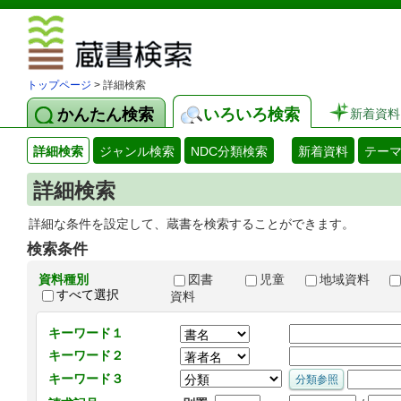
図書館 蔵
トップページ
> 詳細検索
かんたん検索
いろいろ検索
新着資料
詳細検索
ジャンル検索
NDC分類検索
新着資料
テー
詳細検索
詳細な条件を設定して、蔵書を検索することができます。
検索条件
資料種別
図書
児童
地域資料
すべて選択
資料
キーワード１
キーワード２
キーワード３