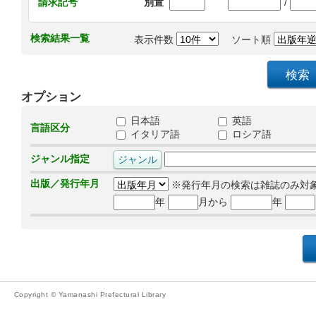
/
請求記号
別置
検索結果一覧
表示件数
ソート順
オプション
日本語
英語
言語区分
イタリア語
ロシア語
ジャンル指定
出版／発行年月
※発行年月の検索は雑誌のみ対
年
月から
年
Copyright © Yamanashi Prefectural Library