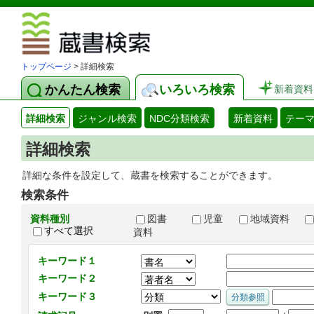
図書館 蔵
トップページ
> 詳細検索
かんたん検索
いろいろ検索
新着資料
詳細検索
ジャンル検索
NDC分類検索
新着資料
テー
詳細検索
詳細な条件を設定して、蔵書を検索することができます。
検索条件
資料種別
図書
児童
地域資料
すべて選択
資料
キーワード１
キーワード２
キーワード３